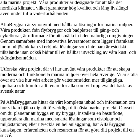
alla marina projekt. Våra produkter är designade för att tåla det
nordiska klimatet, vilket garanterar hög kvalitet och lång livslängd
även under tuffa väderförhållanden.
AlfaBryggan är synonymt med hållbara lösningar för marina miljöer.
Våra produkter, från flytbryggor och badplatser till gång- och
cykelbroar, är utformade för att smälta in i den naturliga omgivningen.
Genom samarbete med innovativa leverantörer som ligger i framkant
inom miljötänk kan vi erbjuda lösningar som inte bara är estetiskt
tilltalande utan också bidrar till en hållbar utveckling av våra kust- och
skärgårdsområden.
Utforska våra projekt där vi har använt våra produkter för att skapa
moderna och funktionella marina miljöer över hela Sverige. Vi är stolta
över att visa hur vårt arbete gör vattenområden mer tillgängliga,
njutbara och framför allt renare för alla som vill uppleva det bästa av
svensk natur.
På AlfaBryggan.se hittar du vårt kompletta utbud och information om
hur vi kan hjälpa dig att förverkliga ditt nästa marina projekt. Oavsett
om du planerar att bygga en ny brygga, installera en bastuflotte,
uppgradera din marina med smarta lösningar som elstolpar och
miljöstationer, eller utveckla en hel anläggning, har AlfaBryggan
kunskapen, erfarenheten och resurserna för att göra ditt projekt till en
succé.