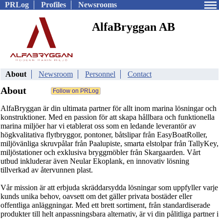
PRLog
Profiles
Newsrooms
AlfaBryggan AB
About
Newsroom
Personnel
Contact
About
AlfaBryggan är din ultimata partner för allt inom marina lösningar och
konstruktioner. Med en passion för att skapa hållbara och funktionella
marina miljöer har vi etablerat oss som en ledande leverantör av
högkvalitativa flytbryggor, pontoner, båtslipar från EasyBoatRoller,
miljövänliga skruvpålar från Paalupiste, smarta elstolpar från TallyKey,
miljöstationer och exklusiva bryggmöbler från Skargaarden. Vårt
utbud inkluderar även Neular Ekoplank, en innovativ lösning
tillverkad av återvunnen plast.
Vår mission är att erbjuda skräddarsydda lösningar som uppfyller varje
kunds unika behov, oavsett om det gäller privata bostäder eller
offentliga anläggningar. Med ett brett sortiment, från standardiserade
produkter till helt anpassningsbara alternativ, är vi din pålitliga partner i