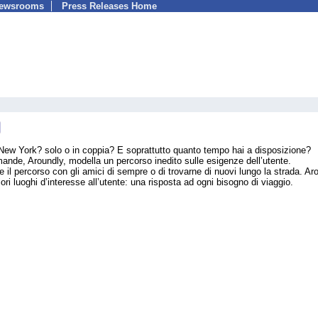
Newsrooms
Press Releases Home
New York? solo o in coppia? E soprattutto quanto tempo hai a disposizione?
de, Aroundly, modella un percorso inedito sulle esigenze dell’utente.
 il percorso con gli amici di sempre o di trovarne di nuovi lungo la strada. Ar
liori luoghi d’interesse all’utente: una risposta ad ogni bisogno di viaggio.