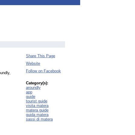
Share This Page
Website
Follow on Facebook
oundly,
Category(s):
aroundly
app
guide
tourist guide
visita matera
matera guide
guida matera
sassi di matera